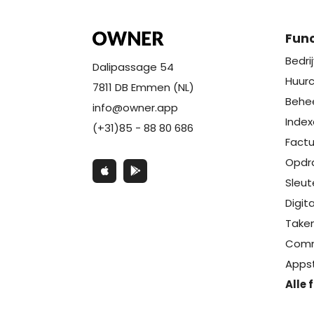
Func
Bedri
Dalipassage 54
Huur
7811 DB Emmen (NL)
Behe
info@owner.app
Index
(+31)85 - 88 80 686
Factu
Opdr
Sleut
Digit
Take
Comm
Apps
Alle 