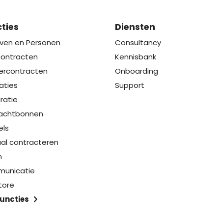
ties
Diensten
jven en Personen
Consultancy
contracten
Kennisbank
ercontracten
Onboarding
aties
Support
ratie
achtbonnen
els
aal contracteren
n
unicatie
tore
functies